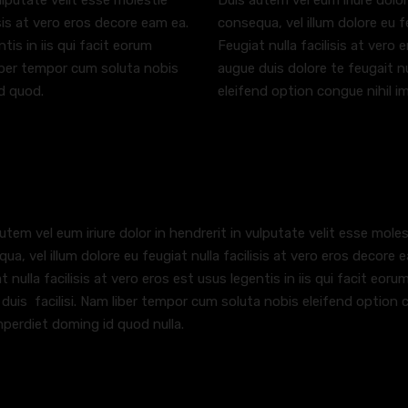
ulputate velit esse molestie
Duis autem vel eum iriure dolor
isis at vero eros decore eam ea.
consequa, vel illum dolore eu f
ntis in iis qui facit eorum
Feugiat nulla facilisis at vero 
 liber tempor cum soluta nobis
augue duis dolore te feugait nu
d quod.
eleifend option congue nihil i
utem vel eum iriure dolor in hendrerit in vulputate velit esse moles
ua, vel illum dolore eu feugiat nulla facilisis at vero eros decore 
t nulla facilisis at vero eros est usus legentis in iis qui facit eoru
duis facilisi. Nam liber tempor cum soluta nobis eleifend option
imperdiet doming id quod nulla.