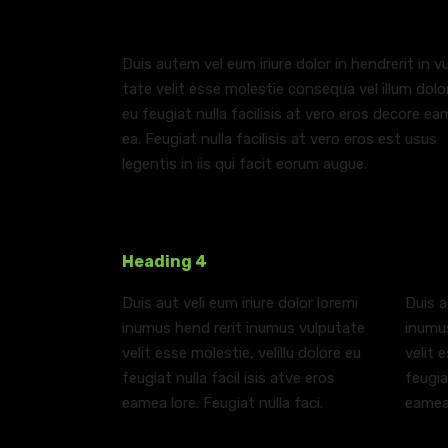
Heading 3
Duis autem vel eum iriure dolor in hendrerit in vu
tate velit esse molestie consequa vel illum dolo
eu feugiat nulla facilisis at vero eros decore ea
ea. Feugiat nulla facilisis at vero eros est usus
legentis in iis qui facit eorum augue.
Heading 4
Duis aut veli eum iriure dolor loremi
Duis a
inumus hend rerit inumus vulputate
inumus
velit esse molestie, velillu dolore eu
velit 
feugiat nulla facil isis atve eros
feugia
eamea lore. Feugiat nulla faci.
eamea 