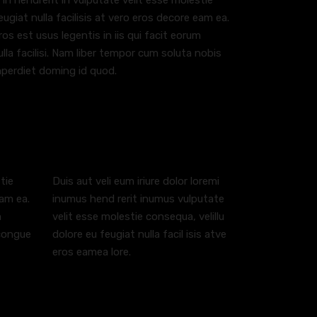
 in hendrerit in vulputate velit esse molestie
eugiat nulla facilisis at vero eros decore eam ea.
eros est usus legentis in iis qui facit eorum
lla facilisi. Nam liber tempor cum soluta nobis
mperdiet doming id quod.
tie
Duis aut veli eum iriure dolor loremi
eam ea.
inumus hend rerit inumus vulputate
m
velit esse molestie consequa, velillu
 congue
dolore eu feugiat nulla facil isis atve
eros eamea lore.