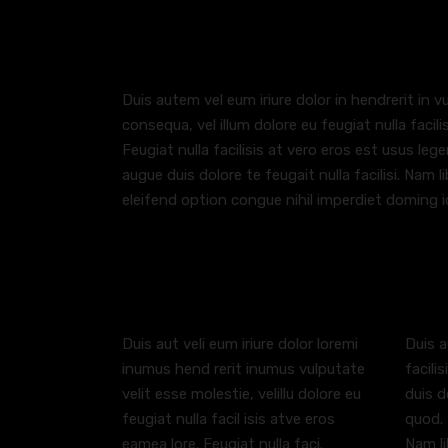
Heading 5
Duis autem vel eum iriure dolor in hendrerit in v
consequa, vel illum dolore eu feugiat nulla facil
Feugiat nulla facilisis at vero eros est usus lege
augue duis dolore te feugait nulla facilisi. Nam
eleifend option congue nihil imperdiet doming i
HEADING 6
Duis aut veli eum iriure dolor loremi
Duis a
inumus hend rerit inumus vulputate
facili
velit esse molestie, velillu dolore eu
duis d
feugiat nulla facil isis atve eros
quod. 
eamea lore. Feugiat nulla faci.
Nam li