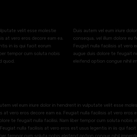
ulputate velit esse molestie
Duis autem vel eum iriure dolor
isis at vero eros decore eam ea.
consequa, vel illum dolore eu f
ntis in iis qui facit eorum
Feugiat nulla facilisis at vero 
 liber tempor cum soluta nobis
augue duis dolore te feugait nu
d quod.
eleifend option congue nihil i
utem vel eum iriure dolor in hendrerit in vulputate velit esse moles
sis at vero eros decore eam ea. Feugiat nulla facilisis at vero eros 
olore te feugait nulla facilisi. Nam liber tempor cum soluta nobis 
Feugiat nulla facilisis at vero eros est usus legentis in iis qui facit
ber tempor cum soluta nobis eleifend option congue nihil imperdi