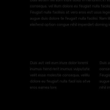
Duis autem vel eum iriure dolor in hendrerit in v
consequa, vel illum dolore eu feugiat nulla facil
Feugiat nulla facilisis at vero eros est usus lege
augue duis dolore te feugait nulla facilisi. Nam
eleifend option congue nihil imperdiet doming i
Heading 2
Duis aut veli eum iriure dolor loremi
Duis a
inumus hend rerit inumus vulputate
conseq
velit esse molestie consequa, velillu
Feugia
dolore eu feugiat nulla facil isis atve
augue 
eros eamea lore.
nihil 