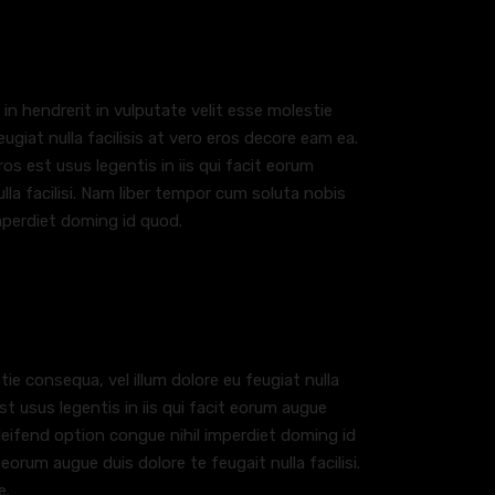
 in hendrerit in vulputate velit esse molestie
eugiat nulla facilisis at vero eros decore eam ea.
eros est usus legentis in iis qui facit eorum
lla facilisi. Nam liber tempor cum soluta nobis
mperdiet doming id quod.
tie consequa, vel illum dolore eu feugiat nulla
est usus legentis in iis qui facit eorum augue
eleifend option congue nihil imperdiet doming id
 eorum augue duis dolore te feugait nulla facilisi.
e.