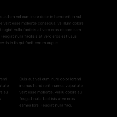
s autem vel eum iriure dolor in hendrerit in vul
e velit esse molestie consequa, vel illum dolore
feugiat nulla facilisis at vero eros decore eam
 Feugiat nulla facilisis at vero eros est usus
entis in iis qui facit eorum augue.
oremi
Duis aut veli eum iriure dolor loremi
utate
inumus hend rerit inumus vulputate
re eu
velit esse molestie, velillu dolore eu
s
feugiat nulla facil isis atve eros
eamea lore. Feugiat nulla faci.