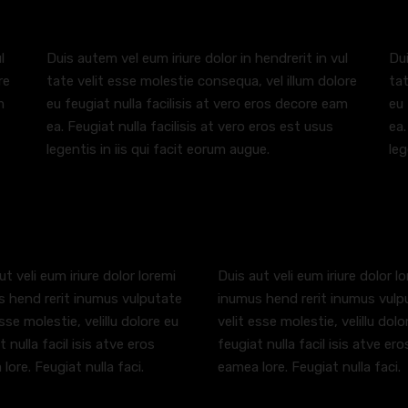
l
Duis autem vel eum iriure dolor in hendrerit in vul
Dui
re
tate velit esse molestie consequa, vel illum dolore
tat
m
eu feugiat nulla facilisis at vero eros decore eam
eu 
ea. Feugiat nulla facilisis at vero eros est usus
ea.
legentis in iis qui facit eorum augue.
leg
ut veli eum iriure dolor loremi
Duis aut veli eum iriure dolor l
 hend rerit inumus vulputate
inumus hend rerit inumus vulp
esse molestie, velillu dolore eu
velit esse molestie, velillu dolo
t nulla facil isis atve eros
feugiat nulla facil isis atve ero
lore. Feugiat nulla faci.
eamea lore. Feugiat nulla faci.